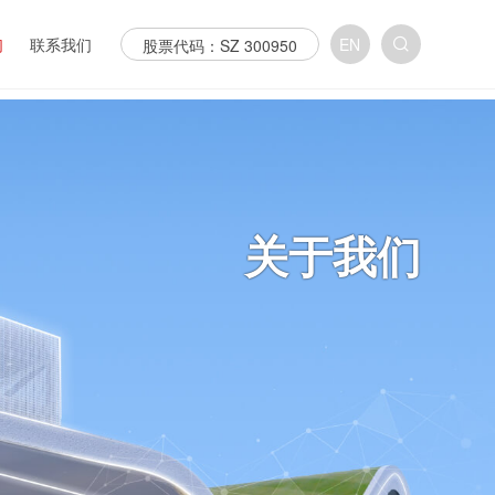
们
联系我们
EN
股票代码：SZ 300950
介
联系我们
销售网络
化
加入我们
心
招投标
关于我们
证
利
任