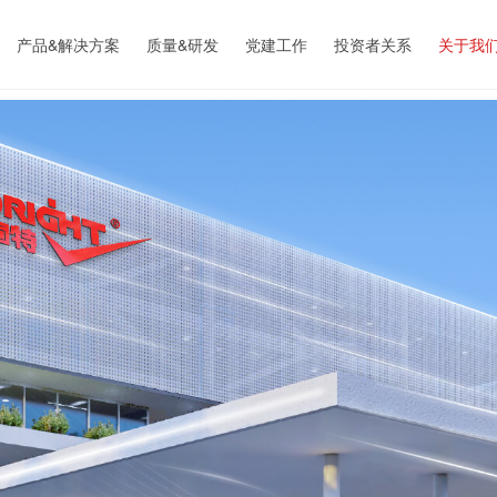
产品&解决方案
质量&研发
党建工作
投资者关系
关于我
高效节能产业
研发实力
公司简
先进环保产业
质量控制
子公司
资源循环再利用
装备能力
企业文
专用定制装备
销售网络
新闻中
资质认
员工福
社会责