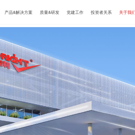
产品&解决方案
质量&研发
党建工作
投资者关系
关于我
高效节能产业
研发实力
公司简
先进环保产业
质量控制
子公司
资源循环再利用
装备能力
企业文
专用定制装备
销售网络
新闻中
资质认
员工福
社会责