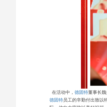
在活动中，
德固特
董事长魏
德固特
员工的辛勤付出致以