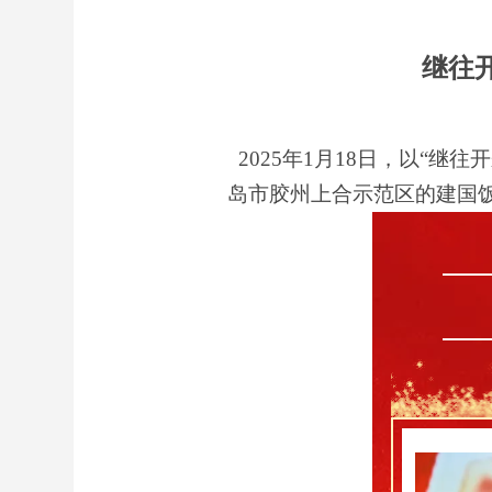
继往开
2025
年
1
月
18
日，以
“
继往开
岛市胶州上合示范区的建国