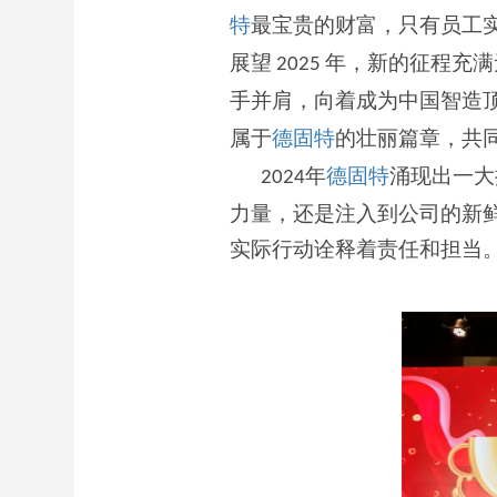
特
最宝贵的财富，只有员工
展望
年，新的征程充满
2025
手并肩，向着成为中国智造
属于
德固特
的壮丽篇章，共
年
德固特
涌现出一大
2024
力量，还是注入到公司的新
实际行动诠释着责任和担当