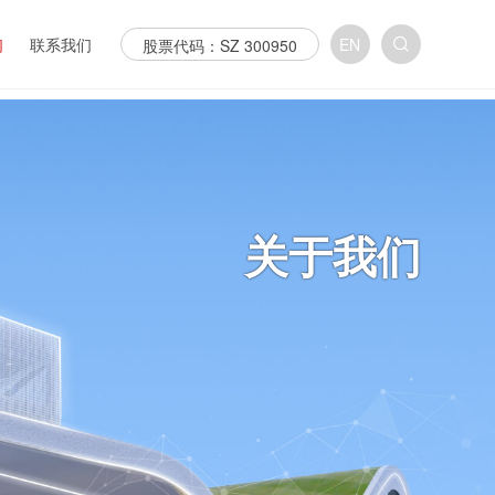
们
联系我们
EN
股票代码：SZ 300950
介
联系我们
销售网络
化
加入我们
心
招投标
关于我们
证
利
任