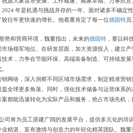
，祝愿大家喜乐安康、工作顺遂、阖家幸福、万事胜意
，
2024
年是机遇与挑战并存的一年。面对诸多不确定
了较往年更快速的增长。他着重肯定了每一位
德固特
员
形势和营商环境，魏董指出，未来的
德固特
，要以科
固市场领军地位。在研发层面，加大资源投入，建立产
沿技术，力争在节能环保、高端装备制造、可持续发展
代。
营销网络，深入洞察不同区域市场需求，制定精准营销
覆盖全球更多角落。同时，强化技术储备与运营体系的
方案都能迅速转化为实际产品和服务，抢占市场先机，
公司将为员工搭建广阔的发展平台，提供多元化的培
专业精湛、富有激情与创造力的年轻化精英团队。魏董